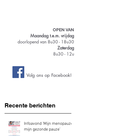
vice
Apotheek
Contact
OPEN VAN
Maandag t.e.m. vrijdag
doorlopend van 8u30 - 18u30
Zaterdag
8u30 - 12u
Volg ons op Facebook!
Recente berichten
Infoavond 'Mijn menopauze,
mijn gezonde pauze'