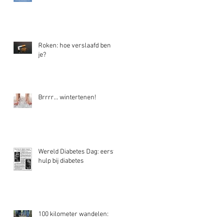
Roken: hoe verslaafd ben
je?
Brrrr... wintertenen!
Wereld Diabetes Dag: eerste
hulp bij diabetes
100 kilometer wandelen: