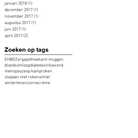
januari 2018
(1)
1 post
december 2017
(1)
1 post
november 2017
(1)
1 post
augustus 2017
(1)
1 post
juni 2017
(1)
1 post
april 2017
(2)
2 posts
Zoeken op tags
EHBO
Zorgapotheek
anti-muggen
bloedsomloop
diabetes
infoavond
menopauze
op kamp
roken
stoppen met roken
winter
wintertenen
zonnecrème