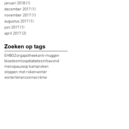
januari 2018
(1)
1 post
december 2017
(1)
1 post
november 2017
(1)
1 post
augustus 2017
(1)
1 post
juni 2017
(1)
1 post
april 2017
(2)
2 posts
Zoeken op tags
EHBO
Zorgapotheek
anti-muggen
bloedsomloop
diabetes
infoavond
menopauze
op kamp
roken
stoppen met roken
winter
wintertenen
zonnecrème