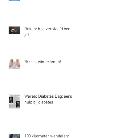
Roken: hoe verslaafd ben
je?
Brrrr... wintertenen!
Wereld Diabetes Dag: eerste
hulp bij diabetes
100 kilometer wandelen: