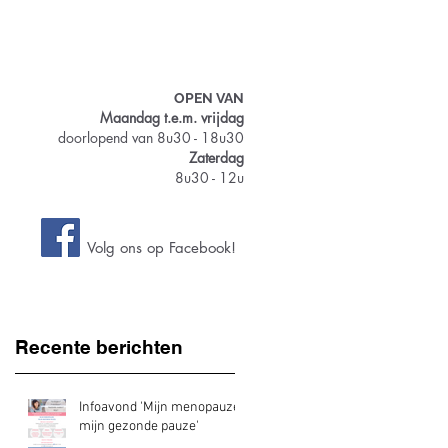
vice
Apotheek
Contact
OPEN VAN
Maandag t.e.m. vrijdag
doorlopend van 8u30 - 18u30
Zaterdag
8u30 - 12u
Volg ons op Facebook!
Recente berichten
Infoavond 'Mijn menopauze,
mijn gezonde pauze'